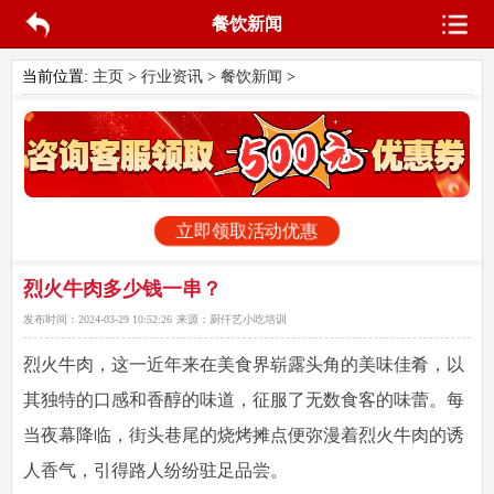
餐饮新闻
当前位置:
主页
>
行业资讯
>
餐饮新闻
>
立即领取活动优惠
烈火牛肉多少钱一串？
发布时间：
2024-03-29 10:52:26
来源：
厨仟艺小吃培训
烈火牛肉，这一近年来在美食界崭露头角的美味佳肴，以
其独特的口感和香醇的味道，征服了无数食客的味蕾。每
当夜幕降临，街头巷尾的烧烤摊点便弥漫着烈火牛肉的诱
人香气，引得路人纷纷驻足品尝。