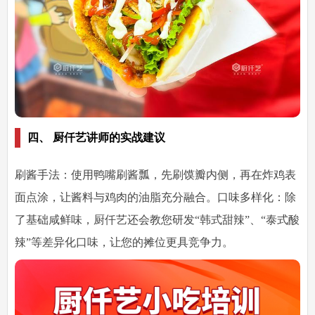
四、 厨仟艺讲师的实战建议
刷酱手法：使用鸭嘴刷酱瓢，先刷馍瓣内侧，再在炸鸡表
面点涂，让酱料与鸡肉的油脂充分融合。口味多样化：除
了基础咸鲜味，厨仟艺还会教您研发“韩式甜辣”、“泰式酸
辣”等差异化口味，让您的摊位更具竞争力。