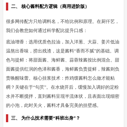
二、 核心酱料配方逻辑（商用进阶版）
很多网传配方只给调料名，不给比例和原理。在厨仟艺，
我们会教您如何通过科学配比提升口感：
底油增香：选用优质色拉油，加入洋葱、大蒜、姜片低油
温熬出香味，捞出残渣，这是酱料“香而不腻”的基础。调
色与提鲜：将甜面酱、海鲜酱、蒜蓉辣酱按比例混合。甜
面酱提供红润的色泽和酱香，海鲜酱负责提鲜，辣酱则负
责唤醒味蕾。核心挂浆技术：炸鸡馍酱料怎么做才能粘
稠？关键在于“勾芡”。在水烧开后，缓慢加入调好的淀粉
水并不断搅拌，直到酱料呈现半流体状，且表面出现细密
的小泡，此时关火，酱料才具备完美的挂壁感。
三、 为什么技术需要“科班出身”？