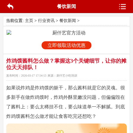
餐饮新闻
当前位置:
主页
>
行业资讯
>
餐饮新闻
>
立即领取活动优惠
炸鸡馍酱料怎么做？掌握这3个关键细节，让你的摊
位天天排队！
发布时间：
2026-03-17 17:54:13
来源：
厨仟艺小吃培训
如果说炸鸡是炸鸡馍的躯干，那么酱料就是它的灵魂。很
多新手在做炸鸡馍时，炸鸡外酥里嫩没问题，但偏偏毁在
了酱料上：要么太稀挂不住，要么味道单一不解腻。到底
炸鸡馍酱料怎么做才能让食客吃完还想吃？