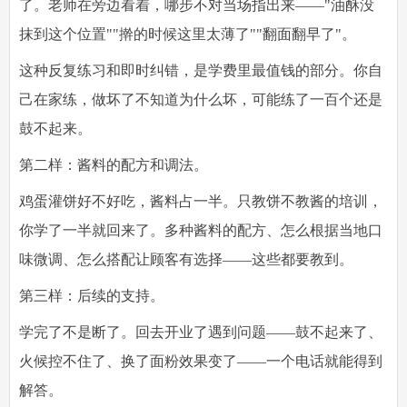
了。老师在旁边看着，哪步不对当场指出来——"油酥没
抹到这个位置""擀的时候这里太薄了""翻面翻早了"。
这种反复练习和即时纠错，是学费里最值钱的部分。你自
己在家练，做坏了不知道为什么坏，可能练了一百个还是
鼓不起来。
第二样：酱料的配方和调法。
鸡蛋灌饼好不好吃，酱料占一半。只教饼不教酱的培训，
你学了一半就回来了。多种酱料的配方、怎么根据当地口
味微调、怎么搭配让顾客有选择——这些都要教到。
第三样：后续的支持。
学完了不是断了。回去开业了遇到问题——鼓不起来了、
火候控不住了、换了面粉效果变了——一个电话就能得到
解答。