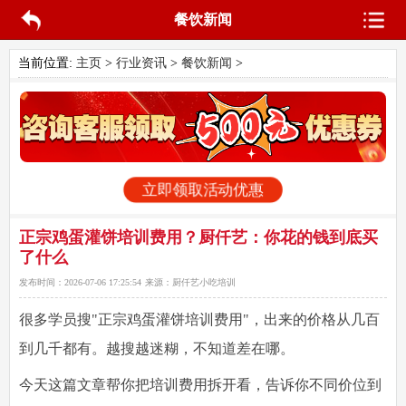
餐饮新闻
当前位置:
主页
>
行业资讯
>
餐饮新闻
>
立即领取活动优惠
正宗鸡蛋灌饼培训费用？厨仟艺：你花的钱到底买
了什么
发布时间：
2026-07-06 17:25:54
来源：
厨仟艺小吃培训
很多学员搜"正宗鸡蛋灌饼培训费用"，出来的价格从几百
到几千都有。越搜越迷糊，不知道差在哪。
今天这篇文章帮你把培训费用拆开看，告诉你不同价位到