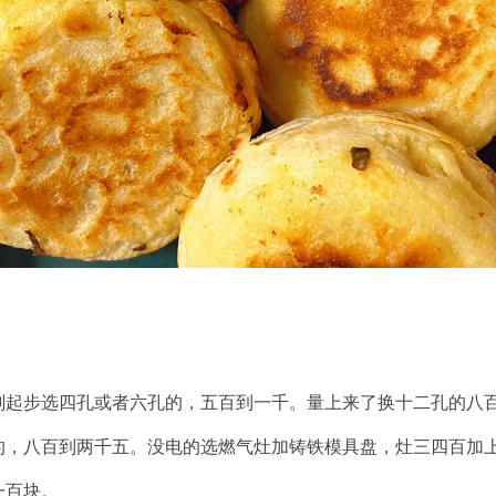
刚起步选四孔或者六孔的，五百到一千。量上来了换十二孔的八
的，八百到两千五。没电的选燃气灶加铸铁模具盘，灶三四百加
一百块。