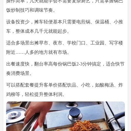
操作简单，几天就能学会
不需要复杂厨艺，只需掌握锅巴
饭炒制技巧和调味节奏。
设备投资少，摊车轻便
基本只需要电煎锅、保温桶、小推
车，整体成本几千元就能起步。
适合多场景出摊
早市、夜市、学校门口、工业园、写字楼
附近……人多的地方就有市场。
出餐速度快，翻台率高
每份锅巴饭2-3分钟搞定，适合快节
奏消费场景。
可以搭配套餐提升客单价
搭配饮品、小吃，如酸梅汤、炸
鸡柳等，轻松提升整体利润。