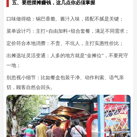
五、要想摆摊赚钱，这几点你必须掌握
口味做得稳
：锅巴香脆、酱汁入味，搭配不腻是关键；
菜单设计巧
：主打+自由加料+组合套餐，满足不同需求；
定价符合本地消费
：不贵、不坑人，主打实惠性价比；
出摊选址灵活变通
：人多的地方就是“金摊位”，不要死守
一地；
别忽视小细节
：比如餐盒包装干净、动作利索、语气亲
切，顾客自然会回头。