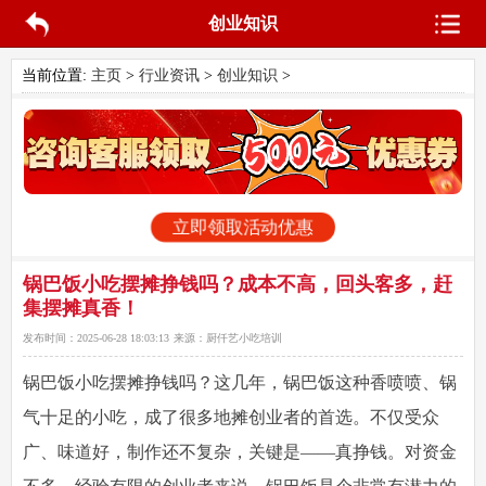
创业知识
当前位置:
主页
>
行业资讯
>
创业知识
>
立即领取活动优惠
锅巴饭小吃摆摊挣钱吗？成本不高，回头客多，赶
集摆摊真香！
发布时间：
2025-06-28 18:03:13
来源：
厨仟艺小吃培训
锅巴饭小吃摆摊挣钱吗？这几年，锅巴饭这种香喷喷、锅
气十足的小吃，成了很多地摊创业者的首选。不仅受众
广、味道好，制作还不复杂，关键是——真挣钱。对资金