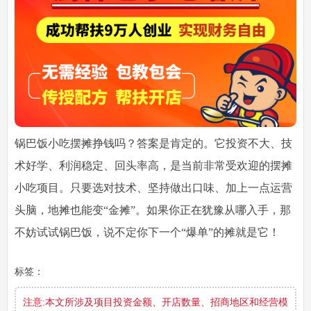
锅巴饭小吃摆摊挣钱吗？答案是肯定的。它投资不大、技
术好学、利润稳定、回头率高，是当前非常受欢迎的摆摊
小吃项目。只要选对技术、坚持做出口味、加上一点运营
头脑，地摊也能变“金摊”。如果你正在犹豫从哪入手，那
不妨试试锅巴饭，说不定你下一个“爆单”的摊就是它！
标签：
注意:本文所涉及项目投资金额、开店数量、招商地区和经营模