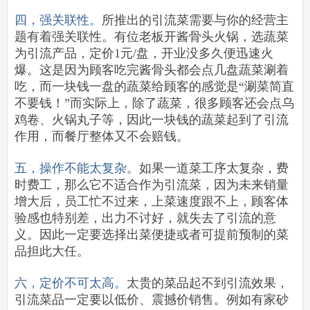
四，强关联性。
所推出的引流菜需要与你的经营主
题有着强关联性。有位老板开酱骨头火锅，选蔬菜
为引流产品，定价1元/盘，开业没多久便迅速火
爆。这是因为顾客吃完酱骨头都会点几盘蔬菜涮着
吃，而一块钱一盘的蔬菜给顾客的感觉是“涮菜简直
不要钱！”而实际上，除了蔬菜，很多顾客还会点乌
鸡卷、火锅丸子等，因此一块钱的蔬菜起到了引流
作用，而餐厅整体又不会赔钱。
五，操作不能太复杂。
如果一道菜工序太复杂，费
时费工，那么它不适合作为引流菜，因为未来销量
增大后，员工忙不过来，上菜速度跟不上，顾客体
验感也特别差，出力不讨好，就失去了引流的意
义。因此一定要选择出菜便捷或者可提前预制的菜
品担此大任。
六，定价不可太高。
太贵的菜品起不到引流效果，
引流菜品一定要以低价、震撼价销售。例如有家砂