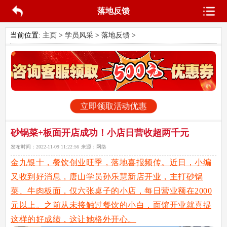
落地反馈
当前位置:
主页
>
学员风采
>
落地反馈
>
立即领取活动优惠
砂锅菜+板面开店成功！小店日营收超两千元
发布时间：
2022-11-09 11:22:56
来源：
网络
金九银十，餐饮创业旺季，落地喜报频传。近日，小编
又收到好消息，唐山学员孙乐慧新店开业，主打砂锅
菜、牛肉板面，仅六张桌子的小店，每日营业额在2000
元以上。之前从未接触过餐饮的小白，面馆开业就喜提
这样的好成绩，这让她格外开心。