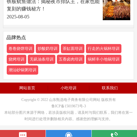
铁板鱿鱼做法：揭秘夜市排队王，在家也能
复刻的赚钱秘方！
2025-08-05
品牌热点
卷卷烧饼培训
炒酸奶培训
茶缸面培训
行走的火锅杯培训
烧烤培训
无矾油条培训
五香卤肉培训
锅鲜丰小地锅培训
潮汕砂锅粥培训
网站首页
小吃培训
联系我们
Copyright © 2022 山东甄选电子商务有限公司网站 版权所有
鲁ICP备15019673号-3
本站部分图片来源于网络，若涉及版权问题，请及时与我们联系，我们将在第一
时间进行处理并删除相关内容。感谢您的理解与支持。