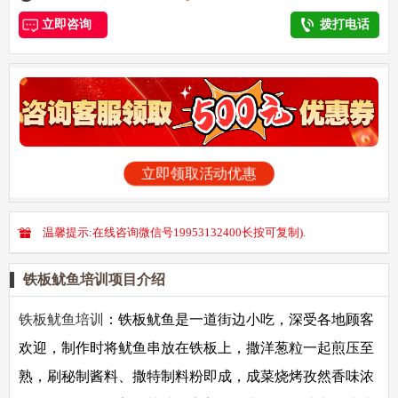
立即咨询
拨打电话
立即领取活动优惠
温馨提示:在线咨询微信号19953132400长按可复制).
铁板鱿鱼培训项目介绍
铁板鱿鱼培训
：
铁板鱿鱼是一道街边小吃，深受各地顾客
欢迎，制作时将鱿鱼串放在铁板上，撒洋葱粒一起煎压至
熟，刷秘制酱料、撒特制料粉即成，成菜烧烤孜然香味浓