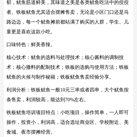
郁，鱿鱼筋道鲜美，其味道之美是各类鱿鱼吃法中的佼佼
者。铁板鱿鱼尤其适合摆摊售卖，无论是小区门口还是马
路边边，每一个鱿鱼摊前都站满了购买的人群，学生、儿
童更是喜欢这款小吃。
口味特色：
鲜美香辣。
核心技术：
鱿鱼的选料与处理技术；核心酱料的调制技
术；核心撒料的配制技术；铁板的选购与使用方法；铁板
鱿鱼的火候与制作秘籍；铁板鱿鱼售卖经验分享。
利润分析：
铁板鱿鱼一般10元三串或者四串，大个鱿鱼按
条售卖，利润较高，能达到70%左右。
铁板鱿鱼培训项目特点：
小吃项目，操作简单，一人即可
操作，投资小，利润高，适合选址商业区、学校附近、美
食城、夜市摆摊经营。