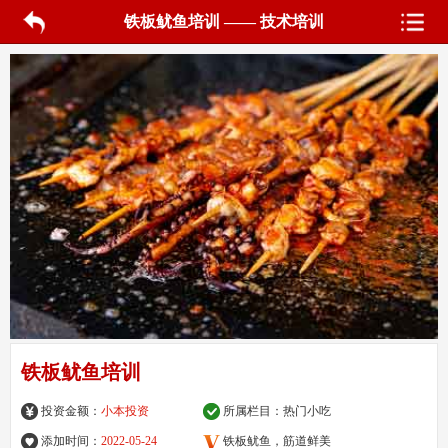
铁板鱿鱼培训 —— 技术培训
铁板鱿鱼培训
投资金额：
小本投资
所属栏目：
热门小吃
添加时间：
2022-05-24
铁板鱿鱼，筋道鲜美