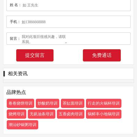
姓 名：
手机：
留言：
免费通话
相关资讯
品牌热点
卷卷烧饼培训
炒酸奶培训
茶缸面培训
行走的火锅杯培训
烧烤培训
无矾油条培训
五香卤肉培训
锅鲜丰小地锅培训
潮汕砂锅粥培训