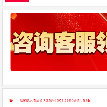
温馨提示:在线咨询微信号19953132400长按可复制).