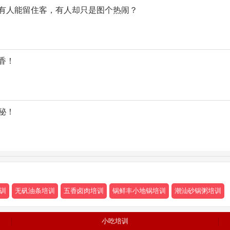
有人能留住客，有人却只是图个热闹？
香！
秘！
训
无矾油条培训
五香卤肉培训
锅鲜丰小地锅培训
潮汕砂锅粥培训
小吃培训