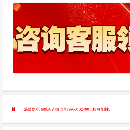
温馨提示:在线咨询微信号19953132400长按可复制).