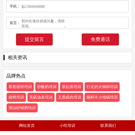
手机：
留言：
免费通话
相关资讯
品牌热点
卷卷烧饼培训
炒酸奶培训
茶缸面培训
行走的火锅杯培训
烧烤培训
无矾油条培训
五香卤肉培训
锅鲜丰小地锅培训
潮汕砂锅粥培训
网站首页
小吃培训
联系我们