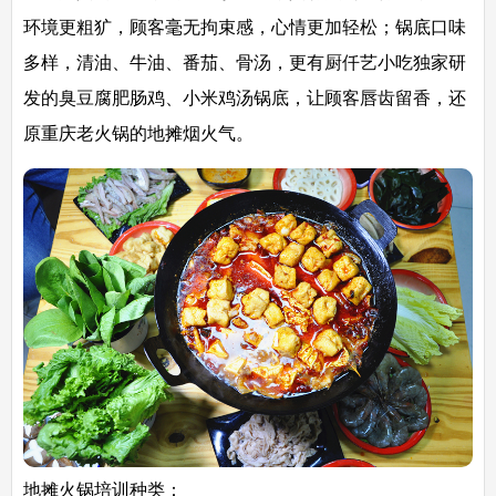
环境更粗犷，顾客毫无拘束感，心情更加轻松；锅底口味
多样，清油、牛油、番茄、骨汤，更有厨仟艺小吃独家研
发的臭豆腐肥肠鸡、小米鸡汤锅底，让顾客唇齿留香，还
原重庆老火锅的地摊烟火气。
地摊火锅培训
种类：