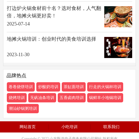
打边炉火锅食材前十名？选对食材，人气翻
倍，地摊火锅更好卖！
2025-07-14
地摊火锅培训：创业时代的美食培训选择
2023-11-30
品牌热点
卷卷烧饼培训
炒酸奶培训
茶缸面培训
行走的火锅杯培训
烧烤培训
无矾油条培训
五香卤肉培训
锅鲜丰小地锅培训
潮汕砂锅粥培训
网站首页
小吃培训
联系我们
Copyright © 2022 山东甄选电子商务有限公司网站 版权所有