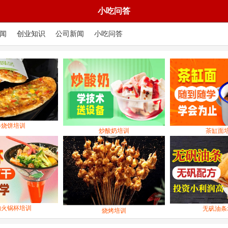
小吃问答
闻
创业知识
公司新闻
小吃问答
餐饮新闻
创业知识
公司
卷烧饼培训
炒酸奶培训
茶缸面
的火锅杯培训
无矾油条
烧烤培训