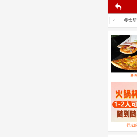
小吃问答
餐饮新
<
卷
行走