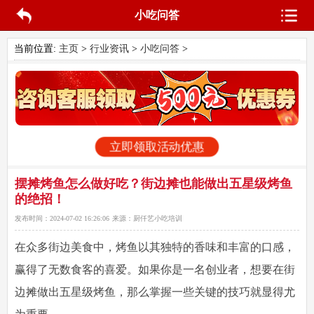
小吃问答
当前位置:
主页
>
行业资讯
>
小吃问答
>
立即领取活动优惠
摆摊烤鱼怎么做好吃？街边摊也能做出五星级烤鱼
的绝招！
发布时间：
2024-07-02 16:26:06
来源：
厨仟艺小吃培训
在众多街边美食中，烤鱼以其独特的香味和丰富的口感，
赢得了无数食客的喜爱。如果你是一名创业者，想要在街
边摊做出五星级烤鱼，那么掌握一些关键的技巧就显得尤