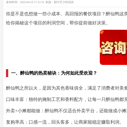
发布时间：
2025-04-19 17:12:52
来源：
厨仟艺小吃培训
你是不是也想做一些
小成本、高回报
的餐饮项目？
醉仙鸭
这
给你揭秘这个项目的利润空间，帮你提前做好决策。
一、醉仙鸭的热卖秘诀：为何如此受欢迎？
醉仙鸭之所以火，是因为其
色香味俱全
，满足了消费者对美
口味丰富
：独特的腌制工艺和香料配方，让每一只醉仙鸭都
外卖+小摊都能做
：醉仙鸭不仅适合外卖平台，还能做成小摊
复购率高
：口感一流，回头客多，让商家能稳定赚取利润。